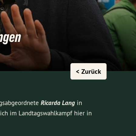
ingen
< Zurück
agsabgeordnete
Ricarda Lang
in
mich im Landtagswahlkampf hier in