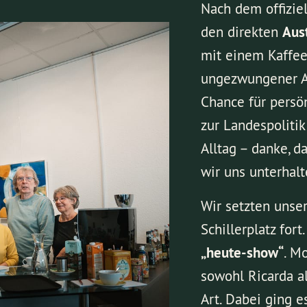
Nach dem offiziel
den direkten
Aus
mit einem Kaffee
ungezwungener A
Chance für persö
zur Landespoliti
Alltag – danke, 
wir uns unterhal
Wir setzten unse
Schillerplatz for
„heute-show“
. M
sowohl Ricarda a
Art. Dabei ging 